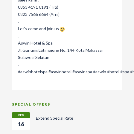
0853 4191 0191 (Titi)
0823 7566 6664 (Arni)
.
Let's come and join us
.
Aswin Hotel & Spa
Jl. Gunung Latimojong No. 144 Kota Makassar
Sulawesi Selatan
.
#aswinhotelspa
#aswinhotel
#aswinspa
#aswin
#hotel
#spa
#
SPECIAL OFFERS
FEB
Extend Special Rate
16