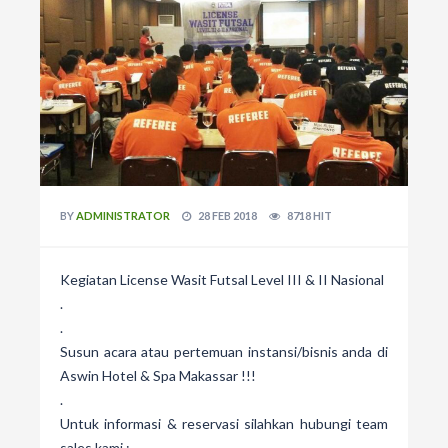
BY
ADMINISTRATOR
28 FEB 2018
8718 HIT
Kegiatan License Wasit Futsal Level III & II Nasional
.
.
Susun acara atau pertemuan instansi/bisnis anda di
Aswin Hotel & Spa Makassar !!!
.
Untuk informasi & reservasi silahkan hubungi team
sales kami :